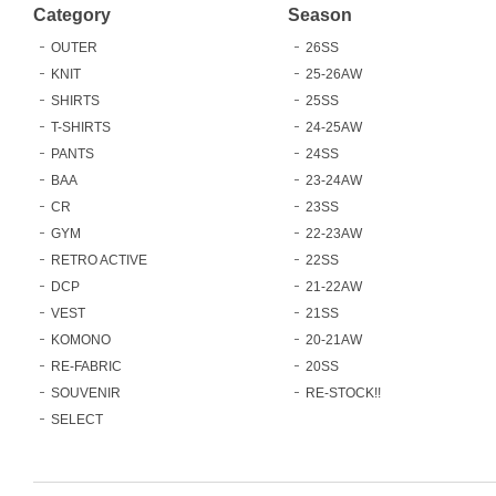
Category
Season
OUTER
26SS
KNIT
25-26AW
SHIRTS
25SS
T-SHIRTS
24-25AW
PANTS
24SS
BAA
23-24AW
CR
23SS
GYM
22-23AW
RETRO ACTIVE
22SS
DCP
21-22AW
VEST
21SS
KOMONO
20-21AW
RE-FABRIC
20SS
SOUVENIR
RE-STOCK!!
SELECT