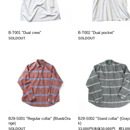
B-T001 "Dual crew"
B-T002 "Dual pocket"
SOLDOUT
SOLDOUT
B29-S001 "Regular collar" (Blue&Ora
B29-S002 "Stand collar" (Gra
nge)
k)
SOLDOUT
33,000円(本体30,000円、税3,00