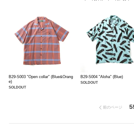
B29-S003 "Open collar" (Blue&Orang
B29-S004 "Aloha" (Blue)
e)
SOLDOUT
SOLDOUT
5
前のページ