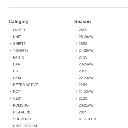
Category
Season
OUTER
26SS
KNIT
25-26AW
SHIRTS
25SS
T-SHIRTS
24-25AW
PANTS
24SS
BAA
23-24AW
CR
23SS
GYM
22-23AW
RETRO ACTIVE
22SS
DCP
21-22AW
VEST
21SS
KOMONO
20-21AW
RE-FABRIC
20SS
SOUVENIR
RE-STOCK!!
CASE BY CASE