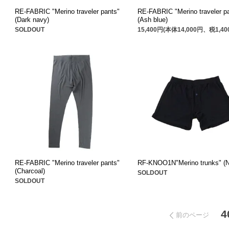
RE-FABRIC "Merino traveler pants"
RE-FABRIC "Merino traveler p
(Dark navy)
(Ash blue)
SOLDOUT
15,400円(本体14,000円、税1,40
RE-FABRIC "Merino traveler pants"
RF-KNOO1N"Merino trunks" (
(Charcoal)
SOLDOUT
SOLDOUT
4
前のページ