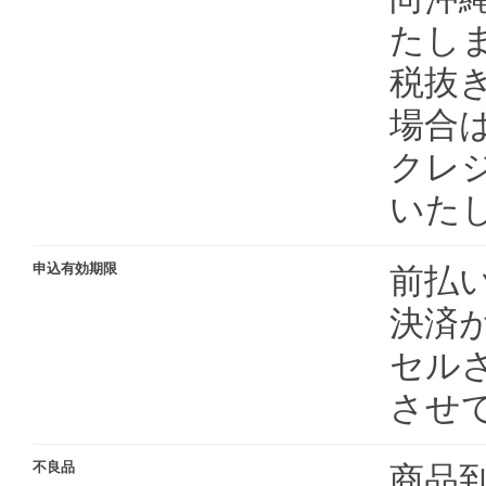
たし
税抜き
場合
クレ
いた
申込有効期限
前払
決済
セル
させ
不良品
商品