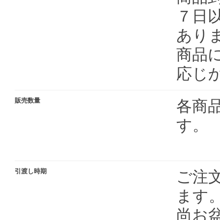
７日
あり
商品
応じ
販売数量
各商
す。
引渡し時期
ご注
ます
尚お