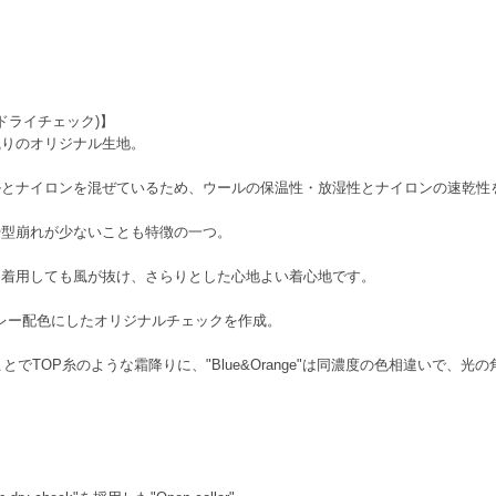
ロン ドライチェック)】
織りのオリジナル生地。
ルとナイロンを混ぜているため、ウールの保温性・放湿性とナイロンの速乾性
や型崩れが少ないことも特徴の一つ。
に着用しても風が抜け、さらりとした心地よい着心地です。
ブレー配色にしたオリジナルチェックを作成。
することでTOP糸のような霜降りに、"Blue&Orange"は同濃度の色相違いで