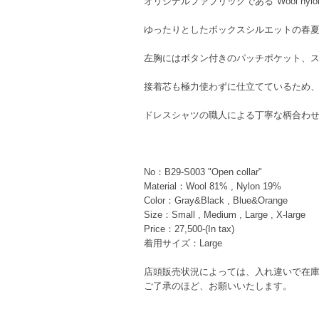
オリジナルファブリックである"Wool nylon dr
ゆったりとしたボックスシルエットの春
左胸にはボタン付きのパッチポケット、
接着芯も極力使わずに仕立てているため
ドレスシャツの職人による丁寧な柄合わ
No：B29-S003 "Open collar"
Material：Wool 81% , Nylon 19%
Color：Gray&Black , Blue&Orange
Size：Small , Medium , Large , X-large
Price：27,500-(In tax)
着用サイズ：Large
店頭販売状況によっては、入れ違いで在
ご了承のほど、お願いいたします。