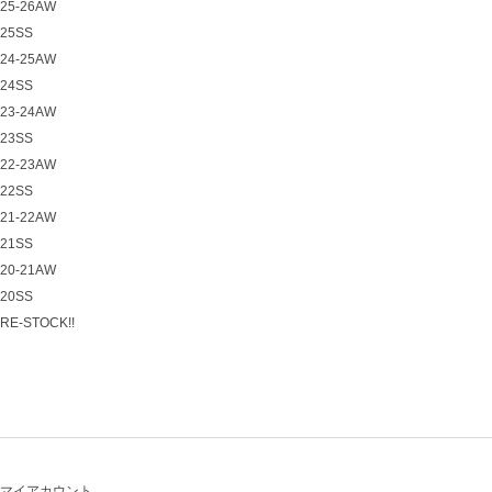
25-26AW
25SS
24-25AW
24SS
23-24AW
23SS
22-23AW
22SS
21-22AW
21SS
20-21AW
20SS
RE-STOCK!!
マイアカウント