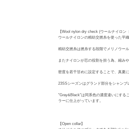
【Wool nylon dry check (ウールナイ
ウールナイロンの精紡交撚糸を使った平
精紡交撚糸は撚糸する段階でメリノウー
またナイロンが芯の役割を担う為、縮み
密度を若干甘めに設定することで、真夏
23SSシーズンはグランド部分をシャン
"Gray&Black"は同系色の濃度違いに
ラーに仕上がっています。
【Open collar】