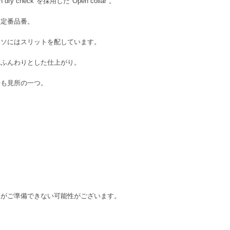
y check"を採用した"Open collar"。
夏定番品番。
スソにはスリットを配しています。
、ふんわりとした仕上がり。
せも見所の一つ。
庫がご準備できない可能性がございます。