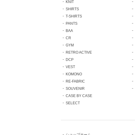
KNIT
SHIRTS
T-SHIRTS
PANTS
BAA
CR
GYM
RETRO ACTIVE
DCP
VEST
KOMONO
RE-FABRIC
SOUVENIR
CASE BY CASE
SELECT
ショップホーム