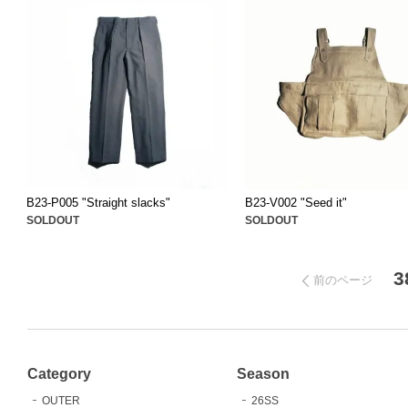
B23-P005 "Straight slacks"
B23-V002 "Seed it"
SOLDOUT
SOLDOUT
3
前のページ
Category
Season
OUTER
26SS