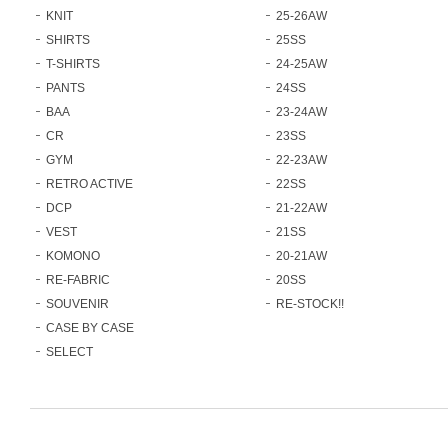
KNIT
25-26AW
SHIRTS
25SS
T-SHIRTS
24-25AW
PANTS
24SS
BAA
23-24AW
CR
23SS
GYM
22-23AW
RETRO ACTIVE
22SS
DCP
21-22AW
VEST
21SS
KOMONO
20-21AW
RE-FABRIC
20SS
SOUVENIR
RE-STOCK!!
CASE BY CASE
SELECT