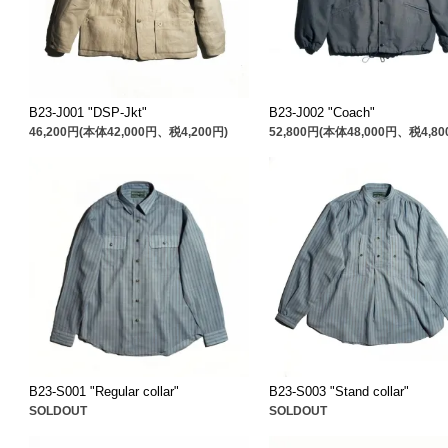
B23-J001 "DSP-Jkt"
B23-J002 "Coach"
46,200円(本体42,000円、税4,200円)
52,800円(本体48,000円、税4,80
B23-S001 "Regular collar"
B23-S003 "Stand collar"
SOLDOUT
SOLDOUT