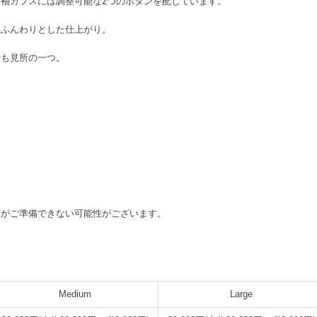
袖カフスには調整可能な2つのボタンを配しています。
、ふんわりとした仕上がり。
せも見所の一つ。
庫がご準備できない可能性がございます。
Medium
Large