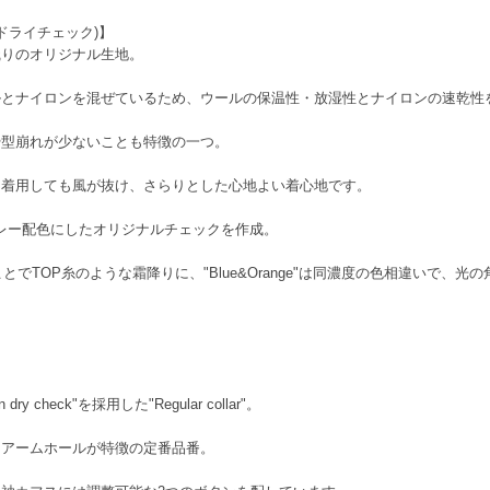
ロン ドライチェック)】
織りのオリジナル生地。
ルとナイロンを混ぜているため、ウールの保温性・放湿性とナイロンの速乾性
や型崩れが少ないことも特徴の一つ。
に着用しても風が抜け、さらりとした心地よい着心地です。
ブレー配色にしたオリジナルチェックを作成。
することでTOP糸のような霜降りに、"Blue&Orange"は同濃度の色相違いで
 check"を採用した"Regular collar"。
るアームホールが特徴の定番品番。