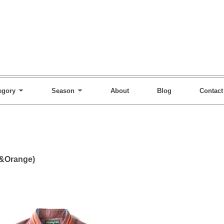
egory
Season
About
Blog
Contact
e&Orange)