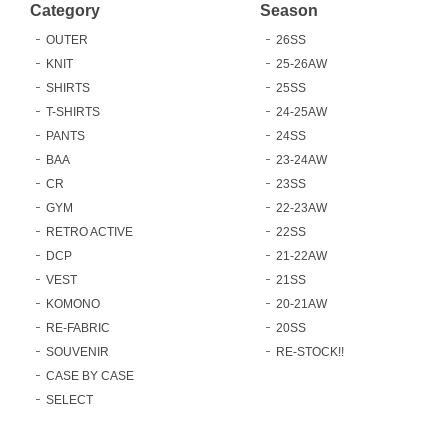
Category
Season
OUTER
26SS
KNIT
25-26AW
SHIRTS
25SS
T-SHIRTS
24-25AW
PANTS
24SS
BAA
23-24AW
CR
23SS
GYM
22-23AW
RETRO ACTIVE
22SS
DCP
21-22AW
VEST
21SS
KOMONO
20-21AW
RE-FABRIC
20SS
SOUVENIR
RE-STOCK!!
CASE BY CASE
SELECT