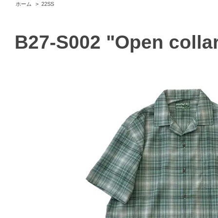
ホーム
>
22SS
B27-S002 "Open collar