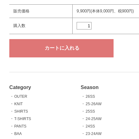
販売価格
9,900円(本体9,000円、税900円)
購入数
Category
Season
OUTER
26SS
KNIT
25-26AW
SHIRTS
25SS
T-SHIRTS
24-25AW
PANTS
24SS
BAA
23-24AW