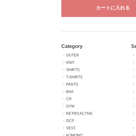
Category
S
OUTER
KNIT
SHIRTS
T-SHIRTS
PANTS
BAA
CR
GYM
RETRO ACTIVE
DCP
VEST
KOMONO