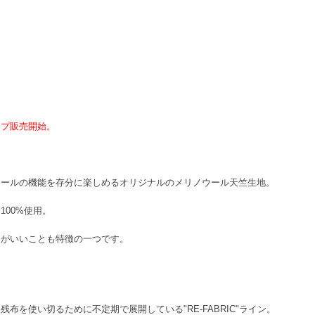
ショップ販売開始。
)】
ウールの機能を存分に楽しめるオリジナルのメリノウール天竺生地。
00%使用。
けがいいことも特徴の一つです。
布を使い切るために不定期で展開している"RE-FABRIC"ライン。