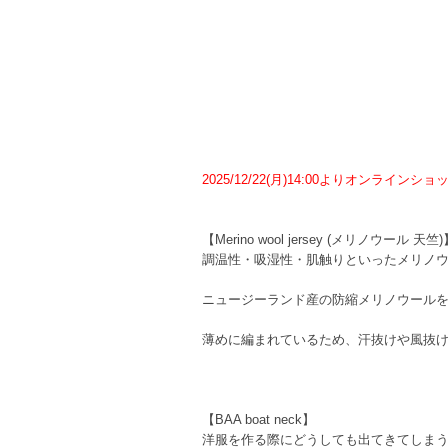
2025/12/22(月)14:00よりオンライン
【Merino wool jersey (メリノウール 天竺
調温性・吸湿性・肌触りといったメリノ
ニュージーランド産の防縮メリノウールを1
薄めに編まれているため、汗抜けや風抜
【BAA boat neck】
洋服を作る際にどうしても出てきてしまう残