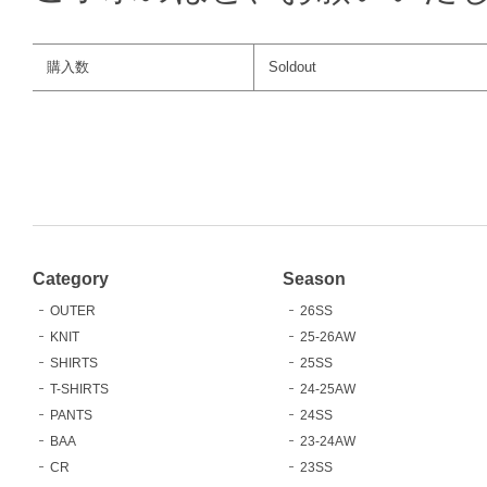
購入数
Soldout
Category
Season
OUTER
26SS
KNIT
25-26AW
SHIRTS
25SS
T-SHIRTS
24-25AW
PANTS
24SS
BAA
23-24AW
CR
23SS