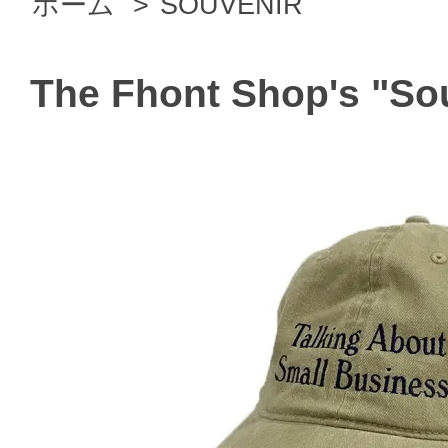
ホーム
>
SOUVENIR
The Fhont Shop's "Sou