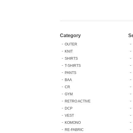
Category
S
OUTER
KNIT
SHIRTS
T-SHIRTS
PANTS
BAA
CR
GYM
RETRO ACTIVE
DCP
VEST
KOMONO
RE-FABRIC