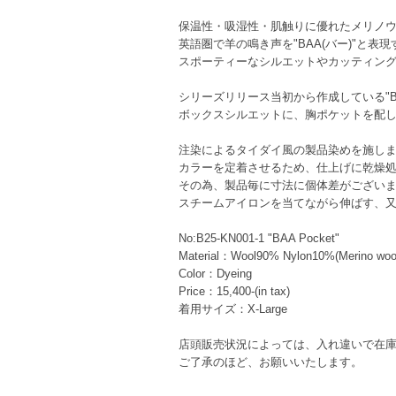
保温性・吸湿性・肌触りに優れたメリノウー
英語圏で羊の鳴き声を"BAA(バー)"と
スポーティーなシルエットやカッティン
シリーズリリース当初から作成している"BAA 
ボックスシルエットに、胸ポケットを配
注染によるタイダイ風の製品染めを施し
カラーを定着させるため、仕上げに乾燥
その為、製品毎に寸法に個体差がござい
スチームアイロンを当てながら伸ばす、
No:B25-KN001-1 "BAA Pocket"
Material：Wool90% Nylon10%(Merino woo
Color：Dyeing
Price：15,400-(in tax)
着用サイズ：X-Large
店頭販売状況によっては、入れ違いで在
ご了承のほど、お願いいたします。