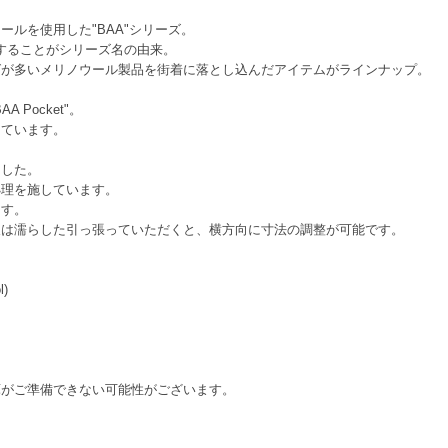
ルを使用した"BAA"シリーズ。
表現することがシリーズ名の由来。
グが多いメリノウール製品を街着に落とし込んだアイテムがラインナップ。
Pocket"。
しています。
ました。
処理を施しています。
ます。
又は濡らした引っ張っていただくと、横方向に寸法の調整が可能です。
l)
庫がご準備できない可能性がございます。