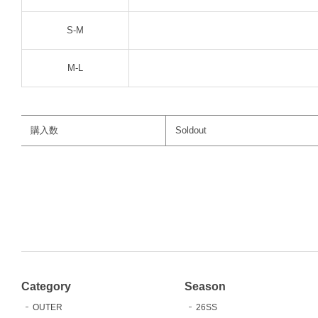
S-M
M-L
購入数
Soldout
Category
Season
OUTER
26SS