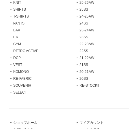
KNIT
25-26AW
SHIRTS
25SS
T-SHIRTS
24-25AW
PANTS
24SS
BAA
23-24AW
CR
23SS
GYM
22-23AW
RETRO ACTIVE
22SS
DCP
21-22AW
VEST
21SS
KOMONO
20-21AW
RE-FABRIC
20SS
SOUVENIR
RE-STOCK!!
SELECT
ショップホーム
マイアカウント