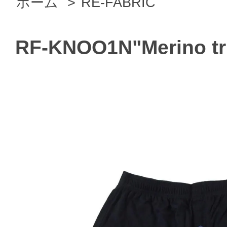
ホーム
>
RE-FABRIC
RF-KNOO1N"Merino tr