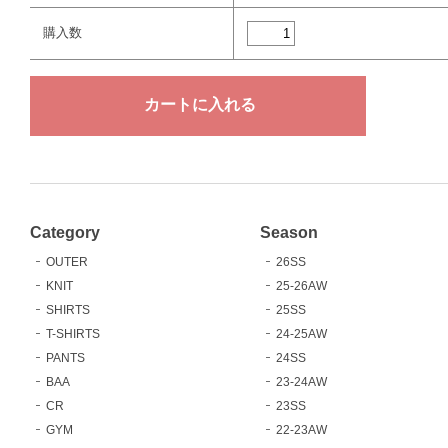
購入数
Category
Season
OUTER
26SS
KNIT
25-26AW
SHIRTS
25SS
T-SHIRTS
24-25AW
PANTS
24SS
BAA
23-24AW
CR
23SS
GYM
22-23AW