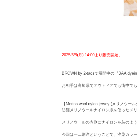
2025/6/9(月) 14:00より販売開始。
BROWN by 2-tacsで展開中の〝BAA dye
お相手は高知県でアウトドアでも街中で
【Merino wool nylon jersey (メリノ
防縮メリノウールナイロン糸を使ったメ
メリノウールの内側にナイロンを芯のよ
今回は一二別注ということで、注染カラー