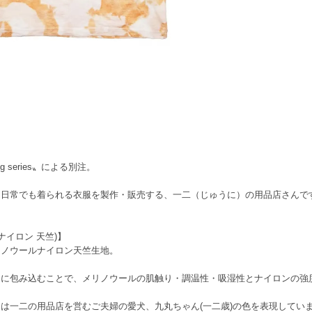
ing series〟による別注。
も日常でも着られる衣服を製作・販売する、一二（じゅうに）の用品店さんで
ウールナイロン 天竺)】
リノウールナイロン天竺生地。
うに包み込むことで、メリノウールの肌触り・調温性・吸湿性とナイロンの強
は一二の用品店を営むご夫婦の愛犬、九丸ちゃん(一二歳)の色を表現してい