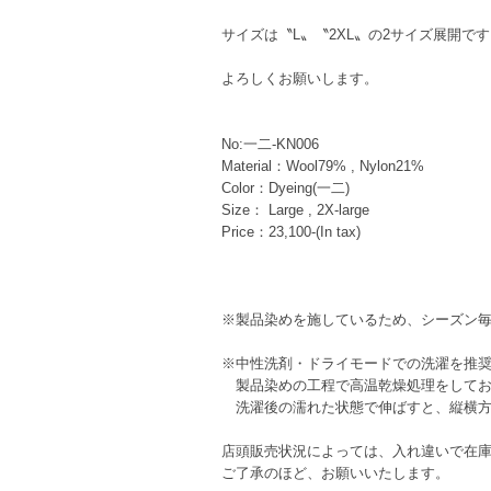
サイズは〝L〟〝2XL〟の2サイズ展開で
よろしくお願いします。
No:一二-KN006
Material：Wool79% , Nylon21%
Color：Dyeing(一二)
Size： Large , 2X-large
Price：23,100-(In tax)
※製品染めを施しているため、シーズン
※中性洗剤・ドライモードでの洗濯を推
製品染めの工程で高温乾燥処理をしてお
洗濯後の濡れた状態で伸ばすと、縦横方向
店頭販売状況によっては、入れ違いで在
ご了承のほど、お願いいたします。