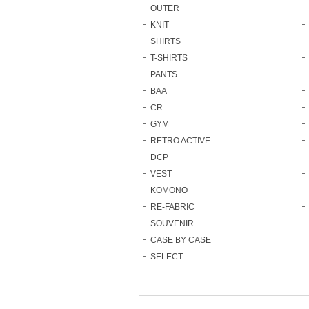
OUTER
KNIT
SHIRTS
T-SHIRTS
PANTS
BAA
CR
GYM
RETRO ACTIVE
DCP
VEST
KOMONO
RE-FABRIC
SOUVENIR
CASE BY CASE
SELECT