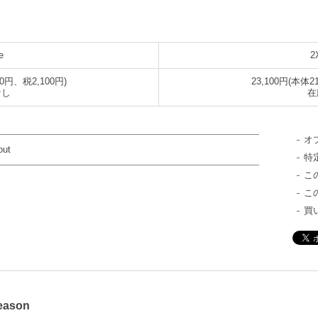
e
2
00円、税2,100円)
23,100円(本体2
なし
在
オ
out
特
こ
こ
買
eason