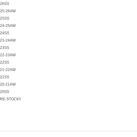
26SS
25-26AW
25SS
24-25AW
24SS
23-24AW
23SS
22-23AW
22SS
21-22AW
21SS
20-21AW
20SS
RE-STOCK!!