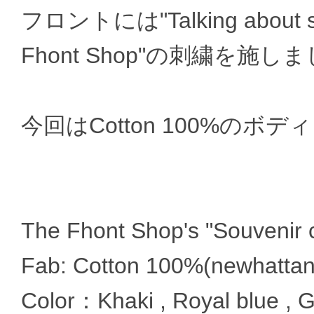
フロントには"Talking about 
Fhont Shop"の刺繍を施し
今回はCotton 100%のボ
The Fhont Shop's "Souvenir 
Fab: Cotton 100%(newhattan
Color：Khaki , Royal blue , 