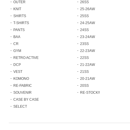
OUTER
26SS
KNIT
25-26AW
SHIRTS
25SS
T-SHIRTS
24-25AW
PANTS
24SS
BAA
23-24AW
CR
23SS
GYM
22-23AW
RETRO ACTIVE
22SS
DCP
21-22AW
VEST
21SS
KOMONO
20-21AW
RE-FABRIC
20SS
SOUVENIR
RE-STOCK!!
CASE BY CASE
SELECT