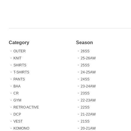
Category
Season
OUTER
26SS
KNIT
25-26AW
SHIRTS
25SS
T-SHIRTS
24-25AW
PANTS
24SS
BAA
23-24AW
CR
23SS
GYM
22-23AW
RETRO ACTIVE
22SS
DCP
21-22AW
VEST
21SS
KOMONO
20-21AW