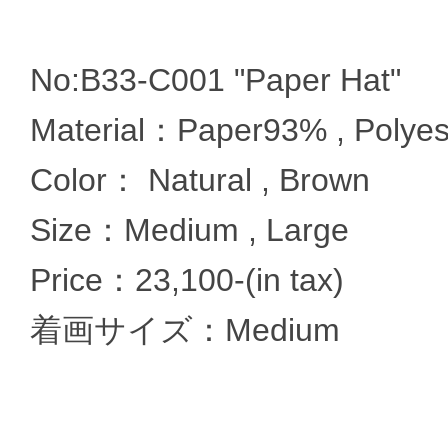
No:B33-C001 "Paper Hat"
Material：Paper93% , Polye
Color： Natural , Brown
Size：Medium , Large
Price：23,100-(in tax)
着画サイズ：Medium