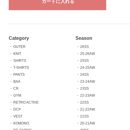
Category
Season
OUTER
26SS
KNIT
25-26AW
SHIRTS
25SS
T-SHIRTS
24-25AW
PANTS
24SS
BAA
23-24AW
CR
23SS
GYM
22-23AW
RETRO ACTIVE
22SS
DCP
21-22AW
VEST
21SS
KOMONO
20-21AW