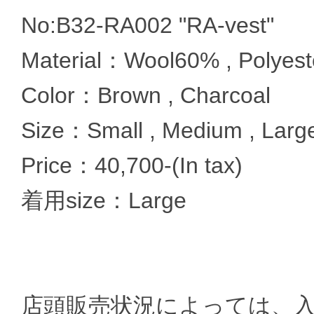
No:B32-RA002 "RA-vest"
Material：Wool60% , Polyest
Color：Brown , Charcoal
Size：Small , Medium , Large
Price：40,700-(In tax)
着用size：Large
店頭販売状況によっては、