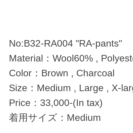
No:B32-RA004 "RA-pants"
Material：Wool60% , Polyest
Color：Brown , Charcoal
Size：Medium , Large , X-la
Price：33,000-(In tax)
着用サイズ：Medium