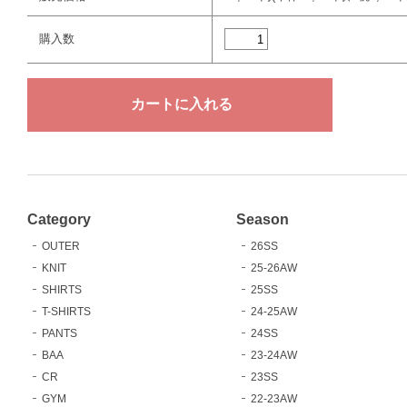
購入数
Category
Season
OUTER
26SS
KNIT
25-26AW
SHIRTS
25SS
T-SHIRTS
24-25AW
PANTS
24SS
BAA
23-24AW
CR
23SS
GYM
22-23AW