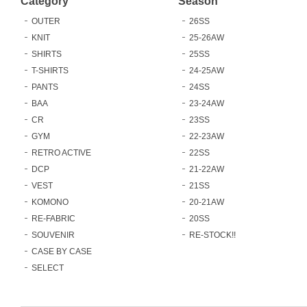
Category
Season
OUTER
26SS
KNIT
25-26AW
SHIRTS
25SS
T-SHIRTS
24-25AW
PANTS
24SS
BAA
23-24AW
CR
23SS
GYM
22-23AW
RETRO ACTIVE
22SS
DCP
21-22AW
VEST
21SS
KOMONO
20-21AW
RE-FABRIC
20SS
SOUVENIR
RE-STOCK!!
CASE BY CASE
SELECT