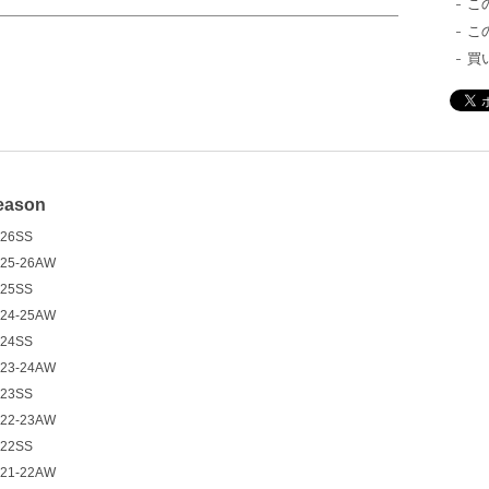
こ
こ
買
eason
26SS
25-26AW
25SS
24-25AW
24SS
23-24AW
23SS
22-23AW
22SS
21-22AW