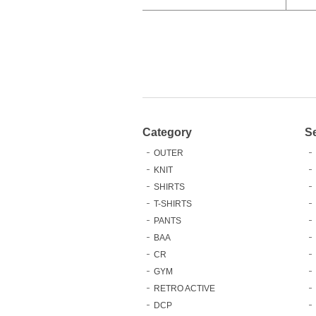
Category
S
OUTER
KNIT
SHIRTS
T-SHIRTS
PANTS
BAA
CR
GYM
RETRO ACTIVE
DCP