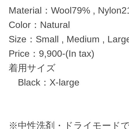
Material：Wool79% , Nylon
Color：Natural
Size：Small , Medium , Large
Price：9,900-(In tax)
着用サイズ
Black：X-large
※中性洗剤・ドライモード