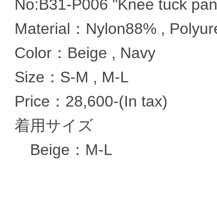
No:B31-P006 "Knee tuck pan
Material：Nylon88% , Polyu
Color：Beige , Navy
Size：S-M , M-L
Price：28,600-(In tax)
着用サイズ
Beige：M-L