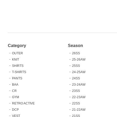
Category
Season
OUTER
26SS
KNIT
25-26AW
SHIRTS
25SS
T-SHIRTS
24-25AW
PANTS
24SS
BAA
23-24AW
CR
23SS
GYM
22-23AW
RETRO ACTIVE
22SS
DCP
21-22AW
VEST
21SS