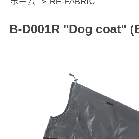
ホーム
>
RE-FABRIC
B-D001R "Dog coat" (B