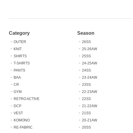
Category
Season
OUTER
26SS
KNIT
25-26AW
SHIRTS
25SS
T-SHIRTS
24-25AW
PANTS
24SS
BAA
23-24AW
CR
23SS
GYM
22-23AW
RETRO ACTIVE
22SS
DCP
21-22AW
VEST
21SS
KOMONO
20-21AW
RE-FABRIC
20SS