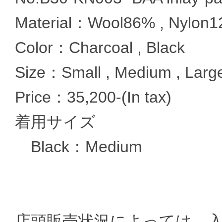
Material：Wool86% , Nylon1
Color：Charcoal , Black
Size：Small , Medium , Larg
Price：35,200-(In tax)
着用サイズ
Black：Medium
店頭販売状況によっては、