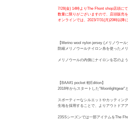
7/28(金) 14時よりThe Fhont shop店
数量に限りがございますので、店頭販売
オンラインでは、2023/7/31(月)20
【Merino wool nylon jersey (メリノ
防縮メリノウールナイロン糸を使ったメ
メリノウールの内側にナイロンを芯のよ
【BAA#1 pocket 軽Edition】
2018年からスタートした"Moonlightgear
スポーティーなシルエットやカッティング
生地を採用することで、よりアウトドア
23SSシーズンでは一部アイテムをThe F