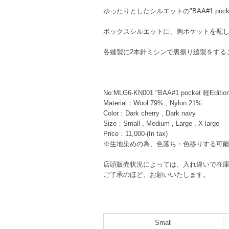
ゆったりとしたシルエットの"BAA#1 pocket 
ボックスシルエットに、胸ポケットを配
各縫製に2本針ミシンで裏振り縫製をする
No:MLG6-KN001 "BAA#1 pocket 軽Editio
Material：Wool 79% , Nylon 21%
Color：Dark cherry , Dark navy
Size：Small , Medium , Large , X-large
Price：11,000-(In tax)
※生地染めの為、色落ち・色移りする可
店頭販売状況によっては、入れ違いで在
ご了承のほど、お願いいたします。
Small