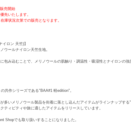
頭にて販売開始
を優先いたします。
時以降に在庫状況次第での販売となります。
ウールナイロン 天竺)】
リノウールナイロン天竺生地。
うに包み込むことで、メリノウールの肌触り・調温性・吸湿性とナイロンの強
"との共作シリーズである"BAA#1 軽edition"。
が多いメリノウール製品を街着に落とし込んだアイテムがラインナップする"
アクティビティや旅に適したアイテムをリリースしています。
hont Shopでも取り扱いすることになりました。