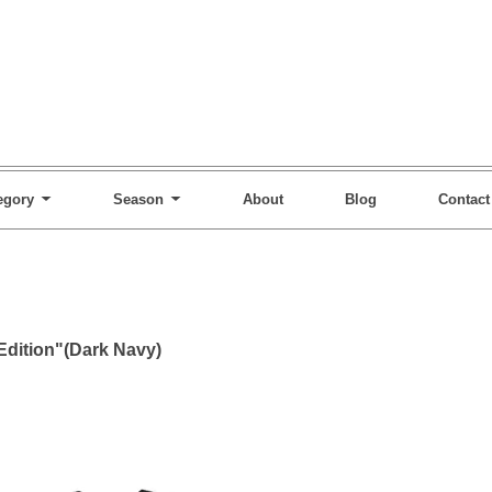
egory
Season
About
Blog
Contact
ition"(Dark Navy)