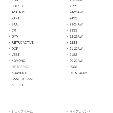
KNIT
25-26AW
SHIRTS
25SS
T-SHIRTS
24-25AW
PANTS
24SS
BAA
23-24AW
CR
23SS
GYM
22-23AW
RETRO ACTIVE
22SS
DCP
21-22AW
VEST
21SS
KOMONO
20-21AW
RE-FABRIC
20SS
SOUVENIR
RE-STOCK!!
CASE BY CASE
SELECT
ショップホーム
マイアカウント