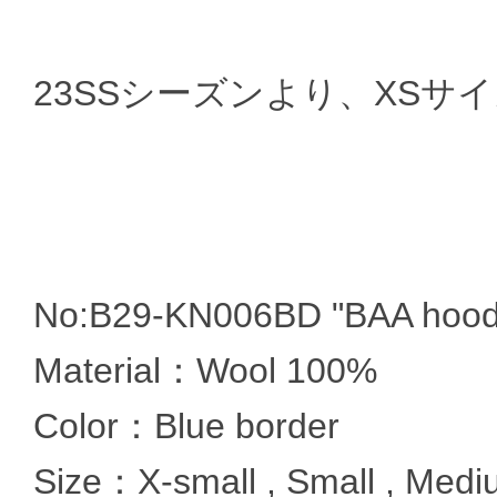
23SSシーズンより、XSサ
No:B29-KN006BD "BAA hood
Material：Wool 100%
Color：Blue border
Size：X-small , Small , Mediu