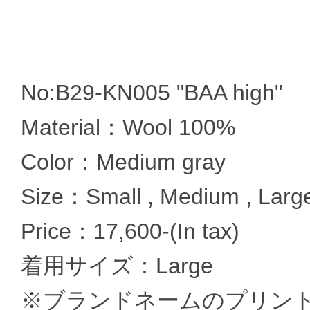
No:B29-KN005 "BAA high"
Material：Wool 100%
Color：Medium gray
Size：Small , Medium , Large
Price：17,600-(In tax)
着用サイズ：Large
※ブランドネームのプリン