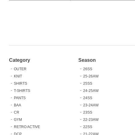
Category
Season
OUTER
26SS
KNIT
25-26AW
SHIRTS
25SS
T-SHIRTS
24-25AW
PANTS
24SS
BAA
23-24AW
CR
23SS
GYM
22-23AW
RETRO ACTIVE
22SS
DCP
21-22AW