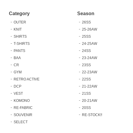
Category
Season
OUTER
26SS
KNIT
25-26AW
SHIRTS
25SS
T-SHIRTS
24-25AW
PANTS
24SS
BAA
23-24AW
CR
23SS
GYM
22-23AW
RETRO ACTIVE
22SS
DCP
21-22AW
VEST
21SS
KOMONO
20-21AW
RE-FABRIC
20SS
SOUVENIR
RE-STOCK!!
SELECT