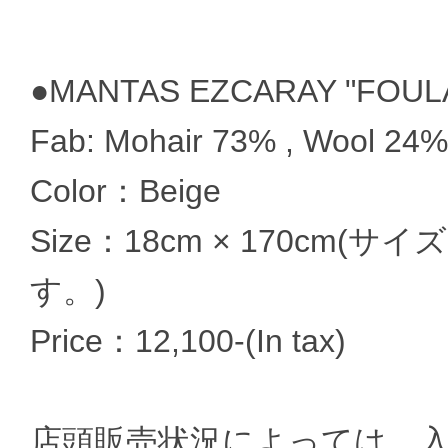
●MANTAS EZCARAY "FOUL
Fab: Mohair 73% , Wool 24%
Color：Beige
Size：18cm × 170c
す。)
Price：12,100-(In tax)
店頭販売状況によっては、