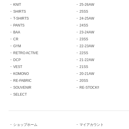
KNIT
25-26AW
SHIRTS
25SS
T-SHIRTS
24-25AW
PANTS
24SS
BAA
23-24AW
CR
23SS
GYM
22-23AW
RETRO ACTIVE
22SS
DCP
21-22AW
VEST
21SS
KOMONO
20-21AW
RE-FABRIC
20SS
SOUVENIR
RE-STOCK!!
SELECT
ショップホーム
マイアカウント