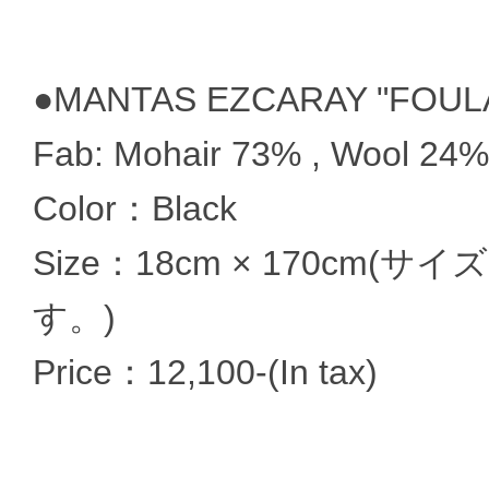
●MANTAS EZCARAY "FOUL
Fab: Mohair 73% , Wool 24%
Color：Black
Size：18cm × 170c
す。)
Price：12,100-(In tax)