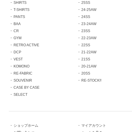
SHIRTS
25SS
T-SHIRTS
24-25AW
PANTS
24SS
BAA
23-24AW
CR
23SS
GYM
22-23AW
RETRO ACTIVE
22SS
DCP
21-22AW
VEST
21SS
KOMONO
20-21AW
RE-FABRIC
20SS
SOUVENIR
RE-STOCK!!
CASE BY CASE
SELECT
ショップホーム
マイアカウント