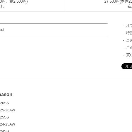
00円、税2,500円)
27,500円(本体2
なし
在
オ
out
特
こ
こ
買
eason
26SS
25-26AW
25SS
24-25AW
24SS