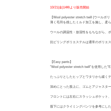
10/21(金)14時より販売開始
【Wool polyester stretch twill (
薄く毛羽を残したミルド加工を施し、柔
ウールの調温性・放湿性をもちながら、
抗ピリングポリエステルは通常のポリエス
【Easy pants】
"Wool polyester stretch twill"を使用した"
たっぷりとしたヒップとワタリから緩く
深めにとった股上に、ゴムとアジャスタ
フロントには左右にスラッシュポケット
股下にはクライミングパンツを参考にし