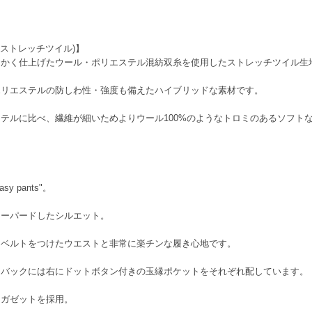
ウールポリ ストレッチツイル)】
らかく仕上げたウール・ポリエステル混紡双糸を使用したストレッチツイル生
ポリエステルの防しわ性・強度も備えたハイブリッドな素材です。
テルに比べ、繊維が細いためよりウール100%のようなトロミのあるソフト
Easy pants"。
テーパードしたシルエット。
ーベルトをつけたウエストと非常に楽チンな履き心地です。
、バックには右にドットボタン付きの玉縁ポケットをそれぞれ配しています。
たガゼットを採用。