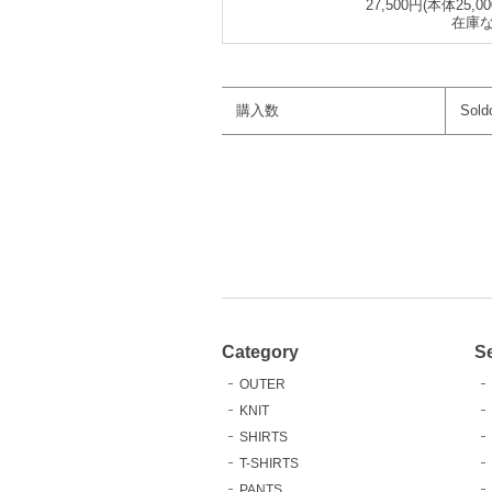
27,500円(本体25,0
在庫
購入数
Sold
Category
S
OUTER
KNIT
SHIRTS
T-SHIRTS
PANTS