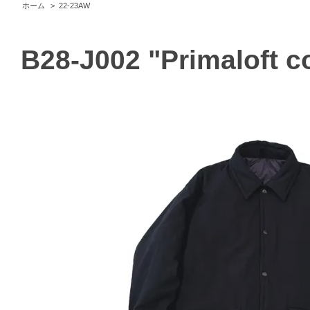
ホーム
>
22-23AW
B28-J002 "Primaloft c