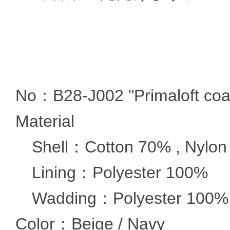
No：B28-J002 "Primaloft coa
Material
Shell：Cotton 70% , Nylon
Lining：Polyester 100%
Wadding：Polyester 100%
Color：Beige / Navy