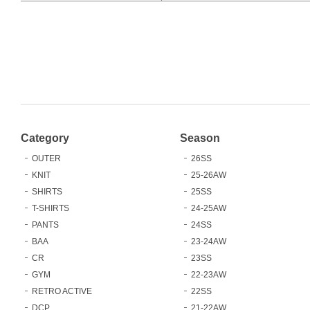
Category
Season
OUTER
26SS
KNIT
25-26AW
SHIRTS
25SS
T-SHIRTS
24-25AW
PANTS
24SS
BAA
23-24AW
CR
23SS
GYM
22-23AW
RETRO ACTIVE
22SS
DCP
21-22AW