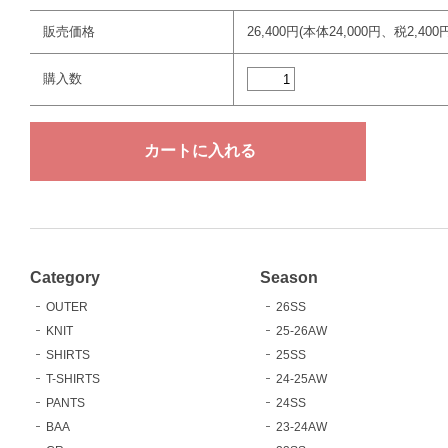
販売価格
26,400円(本体24,000円、税2,400円
購入数
Category
Season
OUTER
26SS
KNIT
25-26AW
SHIRTS
25SS
T-SHIRTS
24-25AW
PANTS
24SS
BAA
23-24AW