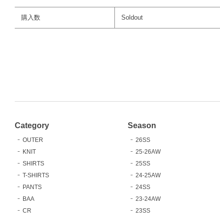
購入数
Soldout
Category
Season
OUTER
26SS
KNIT
25-26AW
SHIRTS
25SS
T-SHIRTS
24-25AW
PANTS
24SS
BAA
23-24AW
CR
23SS