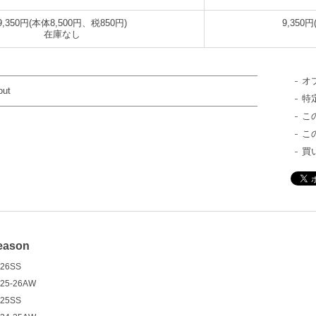
9,350円(本体8,500円、税850円)
9,350
在庫なし
オ
out
特
こ
こ
買
eason
26SS
25-26AW
25SS