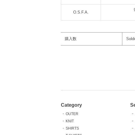
O.S.F.A.
購入数
Sold
Category
S
OUTER
KNIT
SHIRTS