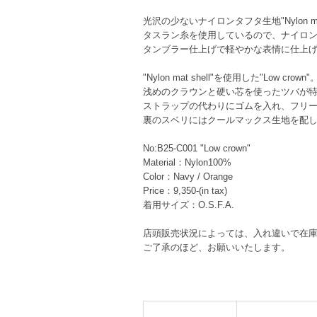
光沢の少ないナイロンタフタ生地"Nylon mat 
タスラン糸を使用しているので、ナイロ
タンブラー仕上げで軽やかな表情に仕上
"Nylon mat shell"を使用した"Low crown"
浅めのクラウンと硬い芯を使ったツバが
ストラップの代わりにゴムを入れ、フリ
裏のスベリにはクールマックス生地を配
No:B25-C001 "Low crown"
Material：Nylon100%
Color：Navy / Orange
Price：9,350-(in tax)
着用サイズ：O.S.F.A.
店頭販売状況によっては、入れ違いで在
ご了承のほど、お願いいたします。