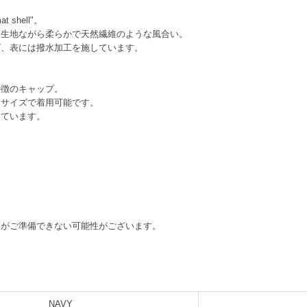
shell"。
ン生地ながら柔らかで天然繊維のような風合い。
げ、表には撥水加工を施しています。
。
特徴のキャップ。
ーサイズで着用可能です。
しています。
庫がご準備できない可能性がございます。
NAVY