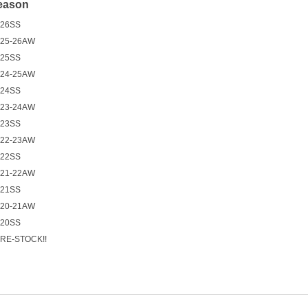
eason
26SS
25-26AW
25SS
24-25AW
24SS
23-24AW
23SS
22-23AW
22SS
21-22AW
21SS
20-21AW
20SS
RE-STOCK!!