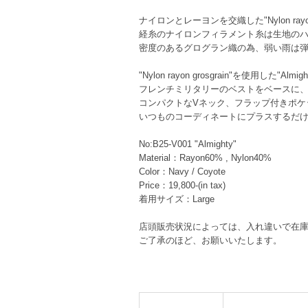
ナイロンとレーヨンを交織した"Nylon rayon g
経糸のナイロンフィラメント糸は生地の
密度のあるグログラン織の為、弱い雨は
"Nylon rayon grosgrain"を使用した"Almig
フレンチミリタリーのベストをベースに
コンパクトなVネック、フラップ付きポケ
いつものコーディネートにプラスするだ
No:B25-V001 "Almighty"
Material：Rayon60% , Nylon40%
Color：Navy / Coyote
Price：19,800-(in tax)
着用サイズ：Large
店頭販売状況によっては、入れ違いで在
ご了承のほど、お願いいたします。