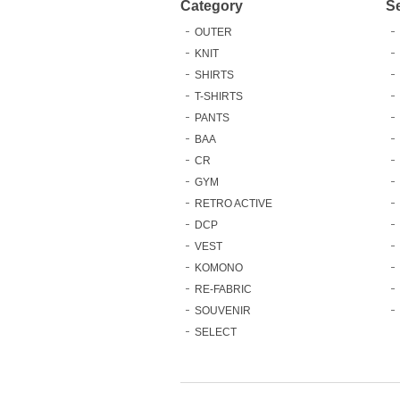
Category
S
OUTER
KNIT
SHIRTS
T-SHIRTS
PANTS
BAA
CR
GYM
RETRO ACTIVE
DCP
VEST
KOMONO
RE-FABRIC
SOUVENIR
SELECT