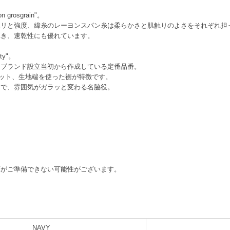
rosgrain"。
ハリと強度、緯糸のレーヨンスパン糸は柔らかさと肌触りのよさをそれぞれ担
弾き、速乾性にも優れています。
hty"。
、ブランド設立当初から作成している定番品番。
ット、生地端を使った裾が特徴です。
けで、雰囲気がガラッと変わる名脇役。
庫がご準備できない可能性がございます。
NAVY