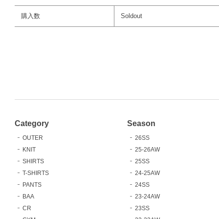
購入数
Soldout
Category
Season
OUTER
26SS
KNIT
25-26AW
SHIRTS
25SS
T-SHIRTS
24-25AW
PANTS
24SS
BAA
23-24AW
CR
23SS