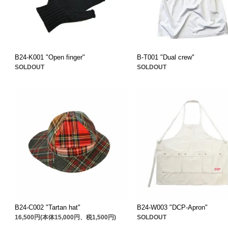
B24-K001 "Open finger"
B-T001 "Dual crew"
SOLDOUT
SOLDOUT
B24-C002 "Tartan hat"
B24-W003 "DCP-Apron"
16,500円(本体15,000円、税1,500円)
SOLDOUT