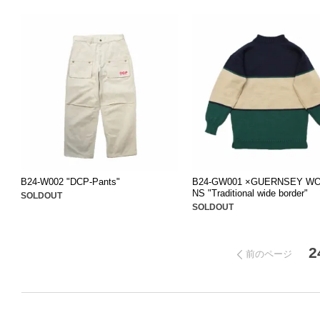
B24-W002 "DCP-Pants"
B24-GW001 ×GUERNSEY W
NS "Traditional wide border"
SOLDOUT
SOLDOUT
2
前のページ