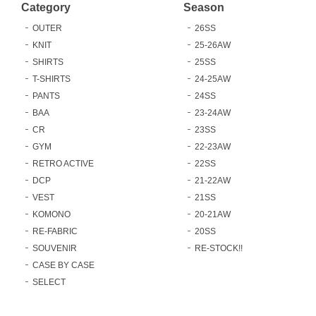
Category
Season
OUTER
26SS
KNIT
25-26AW
SHIRTS
25SS
T-SHIRTS
24-25AW
PANTS
24SS
BAA
23-24AW
CR
23SS
GYM
22-23AW
RETRO ACTIVE
22SS
DCP
21-22AW
VEST
21SS
KOMONO
20-21AW
RE-FABRIC
20SS
SOUVENIR
RE-STOCK!!
CASE BY CASE
SELECT