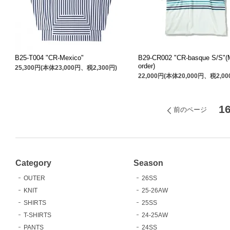
B25-T004 "CR-Mexico"
B29-CR002 "CR-basque S/S"(
order)
25,300円(本体23,000円、税2,300円)
22,000円(本体20,000円、税2,00
1
前のページ
Category
Season
OUTER
26SS
KNIT
25-26AW
SHIRTS
25SS
T-SHIRTS
24-25AW
PANTS
24SS