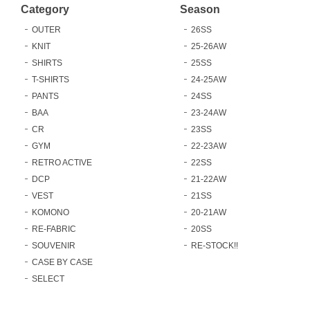
Category
Season
OUTER
26SS
KNIT
25-26AW
SHIRTS
25SS
T-SHIRTS
24-25AW
PANTS
24SS
BAA
23-24AW
CR
23SS
GYM
22-23AW
RETRO ACTIVE
22SS
DCP
21-22AW
VEST
21SS
KOMONO
20-21AW
RE-FABRIC
20SS
SOUVENIR
RE-STOCK!!
CASE BY CASE
SELECT